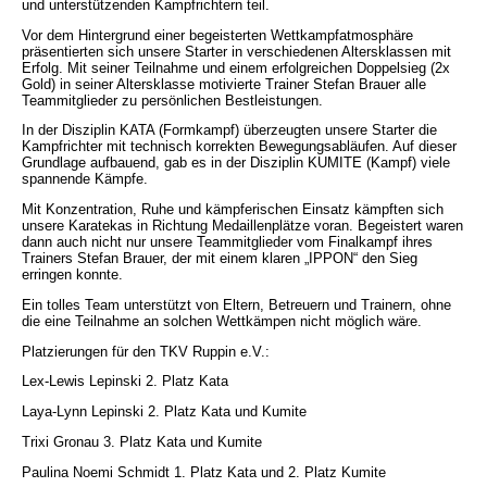
und unterstützenden Kampfrichtern teil.
Vor dem Hintergrund einer begeisterten Wettkampfatmosphäre
präsentierten sich unsere Starter in verschiedenen Altersklassen mit
Erfolg.
Mit seiner Teilnahme und einem erfolgreichen Doppelsieg (2x
Gold) in seiner Altersklasse motivierte Trainer Stefan Brauer alle
Teammitglieder zu persönlichen Bestleistungen.
In der Disziplin KATA (Formkampf) überzeugten unsere Starter die
Kampfrichter mit technisch korrekten Bewegungsabläufen.
Auf dieser
Grundlage aufbauend, gab es in der Disziplin KUMITE (Kampf) viele
spannende Kämpfe.
Mit Konzentration, Ruhe und kämpferischen Einsatz kämpften sich
unsere Karatekas in Richtung Medaillenplätze voran.
Begeistert waren
dann auch nicht nur unsere Teammitglieder vom Finalkampf ihres
Trainers Stefan Brauer, der mit einem klaren „IPPON“ den Sieg
erringen konnte.
Ein tolles Team unterstützt von Eltern, Betreuern und Trainern, ohne
die eine Teilnahme an solchen Wettkämpen nicht möglich wäre.
Platzierungen für den TKV Ruppin e.V.:
Lex-Lewis Lepinski 2. Platz Kata
Laya-Lynn Lepinski 2. Platz Kata und Kumite
Trixi Gronau 3. Platz Kata und Kumite
Paulina Noemi Schmidt 1. Platz Kata und 2. Platz Kumite